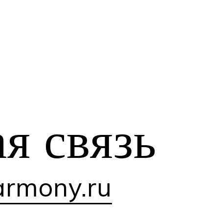
ая
связь
rmony.ru