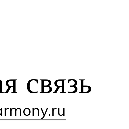
ая
связь
rmony.ru