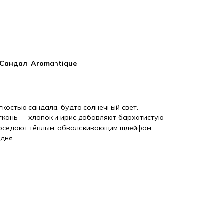
Сандал, Aromantique
гкостью сандала, будто солнечный свет,
ткань — хлопок и ирис добавляют бархатистую
 оседают тёплым, обволакивающим шлейфом,
дня.