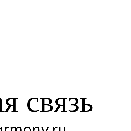
ая
связь
rmony.ru