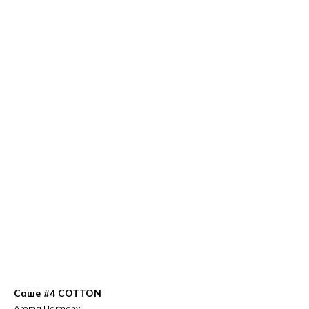
Cаше #4 COTTON
Aroma Harmony