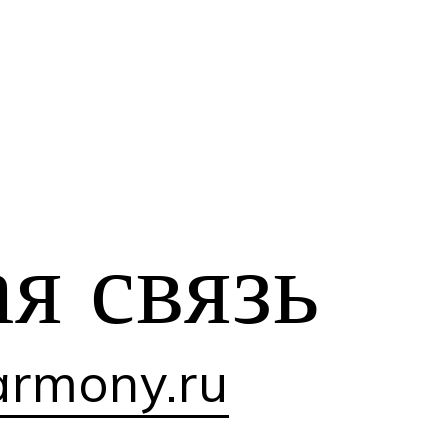
ая
связь
rmony.ru